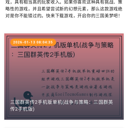
戏，具有相当高的玩家收入。如果你喜欢这种具有挑战、策
略性的游戏，并且希望尝试新的幻想元素，那么这款游戏绝
对是你不能错过的。快来下载游戏，开启你的三国美梦吧！
2026-01-13 08:04:35
三国群英传2手机版单机(战争与策略：三国群英
传2手机版)