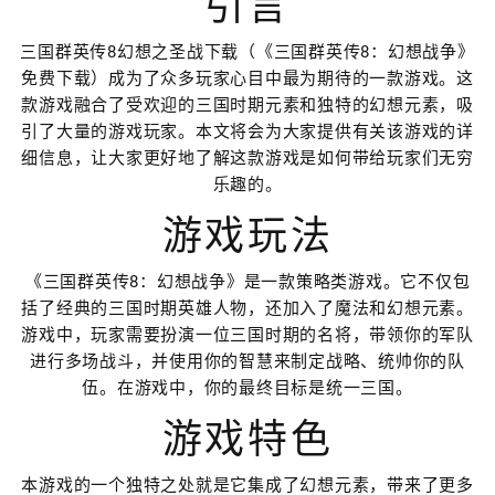
引言
三国群英传8幻想之圣战下载（《三国群英传8：幻想战争》
免费下载）成为了众多玩家心目中最为期待的一款游戏。这
款游戏融合了受欢迎的三国时期元素和独特的幻想元素，吸
引了大量的游戏玩家。本文将会为大家提供有关该游戏的详
细信息，让大家更好地了解这款游戏是如何带给玩家们无穷
乐趣的。
游戏玩法
《三国群英传8：幻想战争》是一款策略类游戏。它不仅包
括了经典的三国时期英雄人物，还加入了魔法和幻想元素。
游戏中，玩家需要扮演一位三国时期的名将，带领你的军队
进行多场战斗，并使用你的智慧来制定战略、统帅你的队
伍。在游戏中，你的最终目标是统一三国。
游戏特色
本游戏的一个独特之处就是它集成了幻想元素，带来了更多