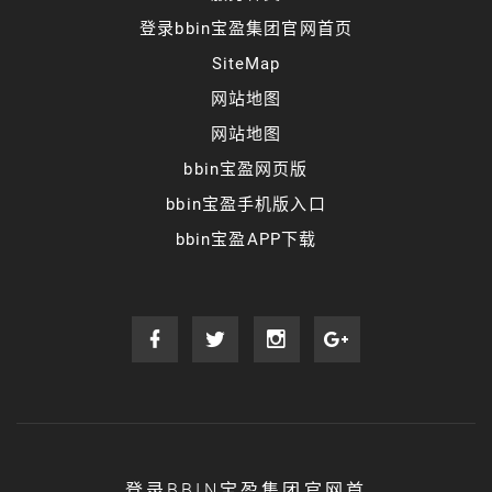
登录bbin宝盈集团官网首页
SiteMap
网站地图
网站地图
bbin宝盈网页版
bbin宝盈手机版入口
bbin宝盈APP下载
登录BBIN宝盈集团官网首