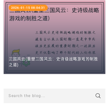
2026-01-15 08:04:31
三国风云(重塑三国风云：史诗级战略游戏的制胜
之道)
Search the blog...