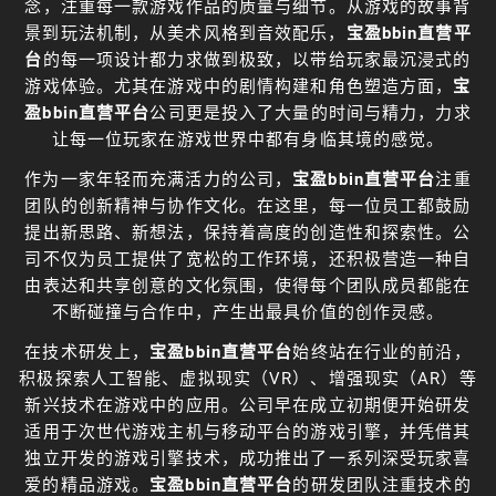
念，注重每一款游戏作品的质量与细节。从游戏的故事背
景到玩法机制，从美术风格到音效配乐，
宝盈bbin直营平
台
的每一项设计都力求做到极致，以带给玩家最沉浸式的
游戏体验。尤其在游戏中的剧情构建和角色塑造方面，
宝
盈bbin直营平台
公司更是投入了大量的时间与精力，力求
让每一位玩家在游戏世界中都有身临其境的感觉。
作为一家年轻而充满活力的公司，
宝盈bbin直营平台
注重
团队的创新精神与协作文化。在这里，每一位员工都鼓励
提出新思路、新想法，保持着高度的创造性和探索性。公
司不仅为员工提供了宽松的工作环境，还积极营造一种自
由表达和共享创意的文化氛围，使得每个团队成员都能在
不断碰撞与合作中，产生出最具价值的创作灵感。
在技术研发上，
宝盈bbin直营平台
始终站在行业的前沿，
积极探索人工智能、虚拟现实（VR）、增强现实（AR）等
新兴技术在游戏中的应用。公司早在成立初期便开始研发
适用于次世代游戏主机与移动平台的游戏引擎，并凭借其
独立开发的游戏引擎技术，成功推出了一系列深受玩家喜
爱的精品游戏。
宝盈bbin直营平台
的研发团队注重技术的