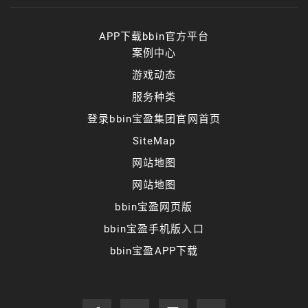
APP下载bbin官方平台
案例中心
游戏动态
服务种类
登录bbin宝盈集团官网首页
SiteMap
网站地图
网站地图
bbin宝盈网页版
bbin宝盈手机版入口
bbin宝盈APP下载