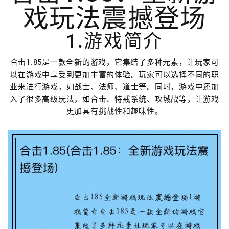
戏玩法震撼登场
1.游戏简介
合击1.85是一款全新的游戏，它集结了多种元素，让玩家可
以在游戏中享受到更加丰富的体验。玩家可以选择不同的职
业来进行游戏，如战士、法师、道士等。同时，游戏中还加
入了很多高级玩法，如合击、特戒系统、攻城战等，让游戏
更加具有挑战性和趣味性。