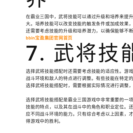
在霸业三国中，武将技能可以通过升级和培养来提
大。培养技能可以改变技能的触发条件或加成效果
还需要考虑技能的升级和培养潜力，以确保能够不
bbin宝盈集团官网首页
7. 武将
选择武将技能搭配时还需要考虑技能的适应性。游
战斗环境和敌人的特点进行调整。有些技能在特定
选择武将技能搭配时，需要根据实际情况进行调整
选择武将技能搭配是霸业三国游戏中非常重要的一
技能的特点，以及其在战斗中的角色和职业定位。
应不同战斗环境的能力。只有综合考虑以上因素，
得游戏中的胜利。