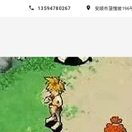
13594780267
安顺市菠愧坡196