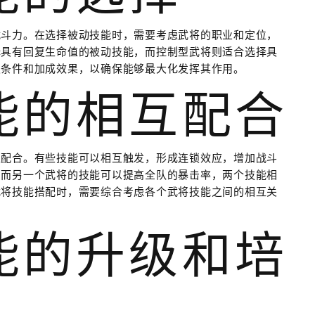
战斗力。在选择被动技能时，需要考虑武将的职业和定位，
择具有回复生命值的被动技能，而控制型武将则适合选择具
发条件和加成效果，以确保能够最大化发挥其作用。
技能的相互配合
互配合。有些技能可以相互触发，形成连锁效应，增加战斗
，而另一个武将的技能可以提高全队的暴击率，两个技能相
武将技能搭配时，需要综合考虑各个武将技能之间的相互关
技能的升级和培