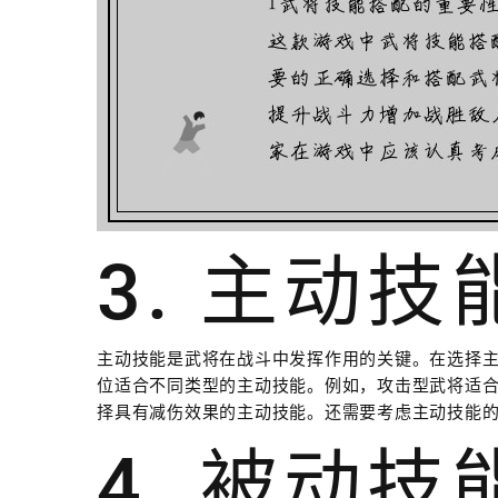
3. 主动
主动技能是武将在战斗中发挥作用的关键。在选择
位适合不同类型的主动技能。例如，攻击型武将适
择具有减伤效果的主动技能。还需要考虑主动技能
4. 被动