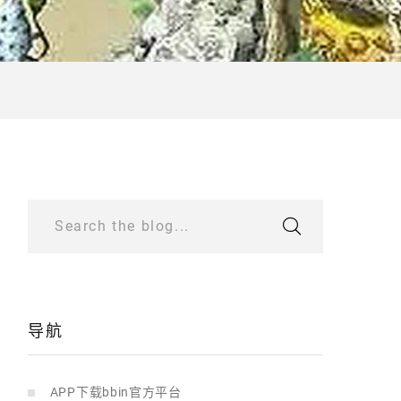
Search the blog...
导航
APP下载bbin官方平台