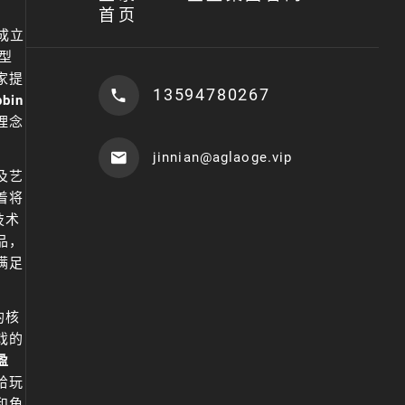
首页
）成立
型
家提
13594780267
bin
理念
jinnian@aglaoge.vip
及艺
着将
技术
品，
满足
的核
戏的
盈
给玩
和角