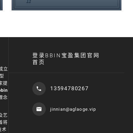
登录BBIN宝盈集团官网
首页
）成立
型
家提
13594780267
bin
理念
jinnian@aglaoge.vip
及艺
着将
技术