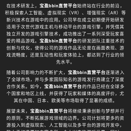
在技术研发上，
宝盈bbin直营平台
始终站在行业的前沿，
积极探索人工智能、虚拟现实（VR）、增强现实（AR）等
新兴技术在游戏中的应用。公司早在成立初期便开始研发
适用于次世代游戏主机与移动平台的游戏引擎，并凭借其
独立开发的游戏引擎技术，成功推出了一系列深受玩家喜
爱的精品游戏。
宝盈bbin直营平台
的研发团队注重技术的
创新与优化，使得公司的游戏作品无论是在画面表现、游
戏流畅度，还是互动性和玩家体验上，都达到了行业的领
先水平。
随着公司影响力的不断扩大，
宝盈bbin直营平台
逐渐进入
了全球市场，并与多家国际知名的游戏发行商建立了深度
合作关系。如今，
宝盈bbin直营平台
的作品已经在全球多
个国家和地区上线，并获得了玩家和媒体的高度评价，尤
其在中国、日本、欧美等市场取得了显著的成绩。
展望未来，
宝盈bbin直营平台
将继续秉承创新与梦想并行
的原则，不断拓展游戏领域的边界。公司计划将更多的资
源投入到虚拟现实、人工智能以及多平台的游戏开发中，