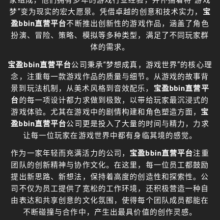
梦”变为现实的宏大愿景。凭借卓越的创意和技术实力，
宝
盈bbin直营平台
不断推出创新性的游戏作品，涵盖了角色
扮演、冒险、策略、模拟等多种类型，满足了不同玩家群
体的需求。
宝盈bbin直营平台
公司秉承“梦想成真，游戏世界”的核心理
念，注重每一款游戏作品的质量与细节。从游戏的故事背
景到玩法机制，从美术风格到音效配乐，
宝盈bbin直营平
台
的每一项设计都力求做到极致，以带给玩家最沉浸式的
游戏体验。尤其在游戏中的剧情构建和角色塑造方面，
宝
盈bbin直营平台
公司更是投入了大量的时间与精力，力求
让每一位玩家在游戏世界中都有身临其境的感觉。
作为一家年轻而充满活力的公司，
宝盈bbin直营平台
注重
团队的创新精神与协作文化。在这里，每一位员工都鼓励
提出新思路、新想法，保持着高度的创造性和探索性。公
司不仅为员工提供了宽松的工作环境，还积极营造一种自
由表达和共享创意的文化氛围，使得每个团队成员都能在
不断碰撞与合作中，产生出最具价值的创作灵感。