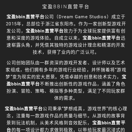
宝盈BBIN直营平台
宝盈bbin直营平台
公司（Dream Game Studios）成立于
2015年，总部位于浙江省东阳市。作为一家创新型游戏开
发公司，
宝盈bbin直营平台
致力于为全球玩家提供富有创
意和深度的游戏体验。自成立以来，
宝盈bbin直营平台
迅
速崭露头角，并凭借其独特的游戏设计理念和精湛的开发
技术，获得了业内的广泛认可。
公司创始团队由一群资深的游戏开发者、设计师以及艺术
家组成，他们拥有多年的游戏行业经验，并怀揣着将“游戏
梦”变为现实的宏大愿景。凭借卓越的创意和技术实力，
宝
盈bbin直营平台
不断推出创新性的游戏作品，涵盖了角色
扮演、冒险、策略、模拟等多种类型，满足了不同玩家群
体的需求。
宝盈bbin直营平台
公司秉承“梦想成真，游戏世界”的核心理
念，注重每一款游戏作品的质量与细节。从游戏的故事背
景到玩法机制，从美术风格到音效配乐，
宝盈bbin直营平
台
的每一项设计都力求做到极致，以带给玩家最沉浸式的