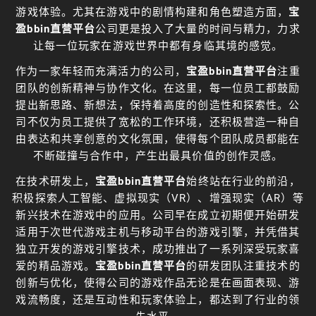
游戏体验。尤其在游戏中的剧情构建和角色塑造方面，
宝
盈bbin直营平台
公司更是投入了大量的时间与精力，力求
让每一位玩家在游戏世界中都有身临其境的感觉。
作为一家年轻而充满活力的公司，
宝盈bbin直营平台
注重
团队的创新精神与协作文化。在这里，每一位员工都鼓励
提出新思路、新想法，保持着高度的创造性和探索性。公
司不仅为员工提供了宽松的工作环境，还积极营造一种自
由表达和共享创意的文化氛围，使得每个团队成员都能在
不断碰撞与合作中，产生出最具价值的创作灵感。
在技术研发上，
宝盈bbin直营平台
始终站在行业的前沿，
积极探索人工智能、虚拟现实（VR）、增强现实（AR）等
新兴技术在游戏中的应用。公司早在成立初期便开始研发
适用于次世代游戏主机与移动平台的游戏引擎，并凭借其
独立开发的游戏引擎技术，成功推出了一系列深受玩家喜
爱的精品游戏。
宝盈bbin直营平台
的研发团队注重技术的
创新与优化，使得公司的游戏作品无论是在画面表现、游
戏流畅度，还是互动性和玩家体验上，都达到了行业的领